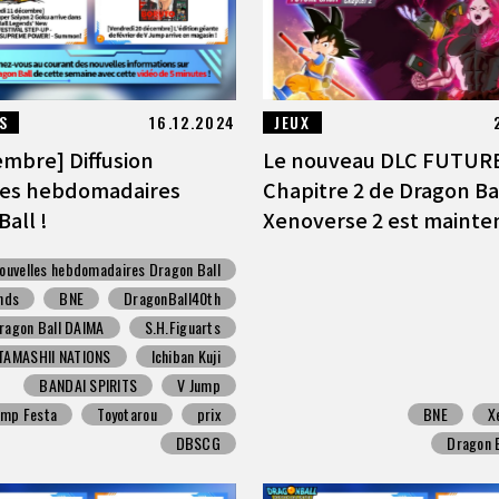
S
16.12.2024
JEUX
embre] Diffusion
Le nouveau DLC FUTUR
les hebdomadaires
Chapitre 2 de Dragon Ba
all !
Xenoverse 2 est mainten
ouvelles hebdomadaires Dragon Ball
nds
BNE
DragonBall40th
ragon Ball DAIMA
S.H.Figuarts
TAMASHII NATIONS
Ichiban Kuji
BANDAI SPIRITS
V Jump
ump Festa
Toyotarou
prix
BNE
X
DBSCG
Dragon 