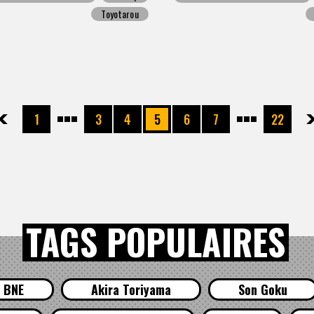
Toyotarou
先頭
前へ
1
3
4
5
6
7
22
次へ
最
TAGS POPULAIRES
BNE
Akira Toriyama
Son Goku