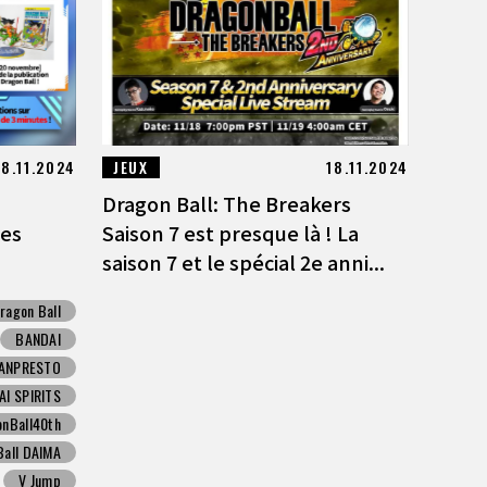
18.11.2024
JEUX
18.11.2024
Dragon Ball: The Breakers
es
Saison 7 est presque là ! La
saison 7 et le spécial 2e anni...
ragon Ball
BANDAI
ANPRESTO
I SPIRITS
onBall40th
Ball DAIMA
V Jump