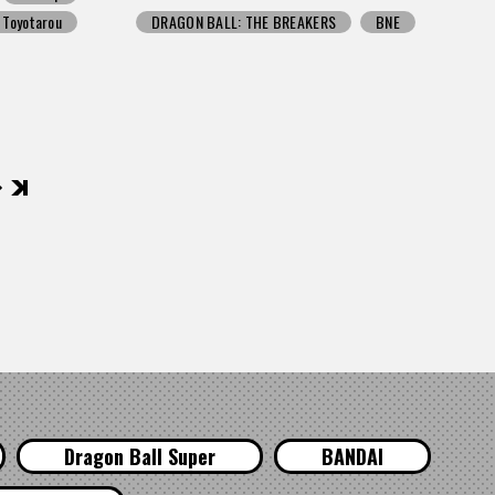
Toyotarou
DRAGON BALL: THE BREAKERS
BNE
後
Dragon Ball Super
BANDAI