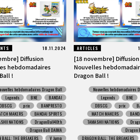
ENTS
18.11.2024
ARTICLES
embre] Diffusion
[18 novembre] Diffusion
les hebdomadaires
Nouvelles hebdomadair
all !
Dragon Ball !
ouvelles hebdomadaires Dragon Ball
Nouvelles hebdomadaires D
Legends
BNE
BANDAI
Legends
BNE
DBSCG
prix
BANPRESTO
DBSCG
prix
B
ATCH MAKERS
BANDAI SPIRITS
MATCH MAKERS
BANDA
SHII NATIONS
DragonBall40th
TAMASHII NATIONS
Drag
Dragon Ball DAIMA
Dragon 
 BALL: THE BREAKERS
V Jump
DRAGON BALL: THE BREAKERS