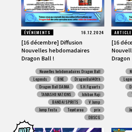
ÉVÉNEMENTS
16.12.2024
ARTICLE
[16 décembre] Diffusion
[16 déc
Nouvelles hebdomadaires
Nouvel
Dragon Ball !
Dragon B
Nouvelles hebdomadaires Dragon Ball
N
Legends
BNE
DragonBall40th
Lege
Dragon Ball DAIMA
S.H.Figuarts
D
TAMASHII NATIONS
Ichiban Kuji
BANDAI SPIRITS
V Jump
Jump Festa
Toyotarou
prix
J
DBSCG