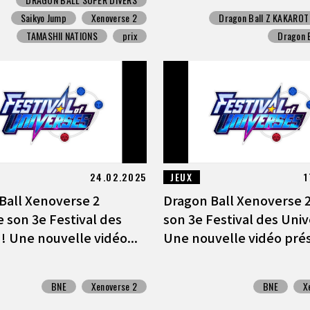
Saikyo Jump
Xenoverse 2
Dragon Ball Z KAKAROT
TAMASHII NATIONS
prix
Dragon 
24.02.2025
JEUX
1
Ball Xenoverse 2
Dragon Ball Xenoverse 2
e son 3e Festival des
son 3e Festival des Univ
! Une nouvelle vidéo...
Une nouvelle vidéo prés
BNE
Xenoverse 2
BNE
X