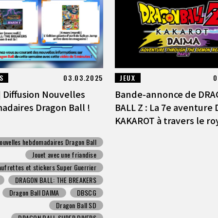
S
03.03.2025
JEUX
0
 Diffusion Nouvelles
Bande-annonce de DR
daires Dragon Ball !
BALL Z : La 7e aventure
KAKAROT à travers le roy
ouvelles hebdomadaires Dragon Ball
Jouet avec une friandise
ufrettes et stickers Super Guerrier
DRAGON BALL: THE BREAKERS
Dragon Ball DAIMA
DBSCG
Dragon Ball SD
DRAGON BALL SUPER DIVERS