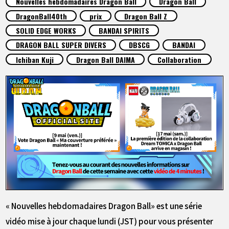
Nouvelles hebdomadaires Dragon Ball
Dragon Ball
ARTICLES
DragonBall40th
prix
Dragon Ball Z
SOLID EDGE WORKS
BANDAI SPIRITS
À PROPOS
DRAGON BALL SUPER DIVERS
DBSCG
BANDAI
Ichiban Kuji
Dragon Ball DAIMA
Collaboration
LANGUAGE
JP
EN
FR
DE
ES
« Nouvelles hebdomadaires Dragon Ball» est une série
vidéo mise à jour chaque lundi (JST) pour vous présenter