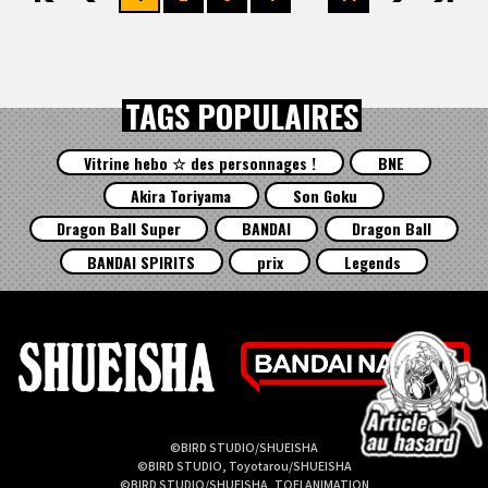
TAGS POPULAIRES
Vitrine hebo ☆ des personnages !
BNE
Akira Toriyama
Son Goku
Dragon Ball Super
BANDAI
Dragon Ball
BANDAI SPIRITS
prix
Legends
©BIRD STUDIO/SHUEISHA
©BIRD STUDIO, Toyotarou/SHUEISHA
©BIRD STUDIO/SHUEISHA, TOEI ANIMATION