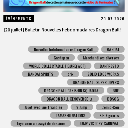
20.07.2026
ÉVÉNEMENTS
[20 juillet] Bulletin Nouvelles hebdomadaires Dragon Ball !
Nouvelles hebdomadaires Dragon Ball
BANDAI
Gashapon
Marchandises diverses
WORLD COLLECTABLE FIGURE(WCF)
BANPRESTO
BANDAI SPIRITS
prix
SOLID EDGE WORKS
DRAGON BALL SUPER DIVERS
DRAGON BALL GEKISHIN SQUADRA
BNE
DRAGON BALL XENOVERSE ３
DBSCG
Jouet avec une friandise
V Jump
Comic-Con
TAMASHII NATIONS
S.H.Figuarts
Toyotarou a essayé de dessiner
JUMP VICTORY CARNIVAL