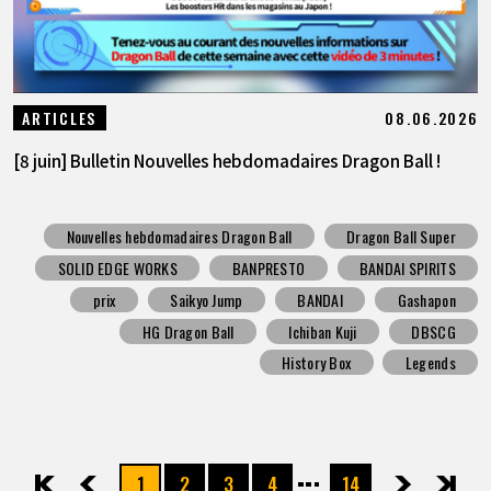
08.06.2026
ARTICLES
[8 juin] Bulletin Nouvelles hebdomadaires Dragon Ball !
Nouvelles hebdomadaires Dragon Ball
Dragon Ball Super
SOLID EDGE WORKS
BANPRESTO
BANDAI SPIRITS
prix
Saikyo Jump
BANDAI
Gashapon
HG Dragon Ball
Ichiban Kuji
DBSCG
History Box
Legends
1
2
3
4
14
先頭
前へ
次へ
最後