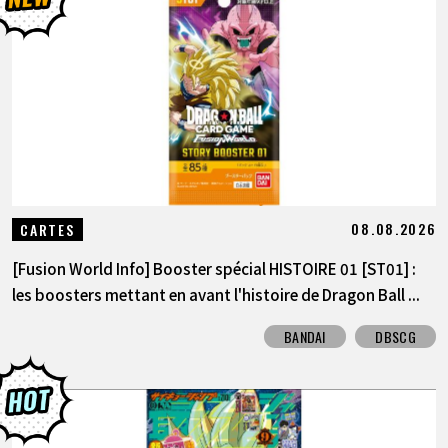
ARTICLES
À PROPOS
LANGUAGE
JP
EN
FR
DE
ES
08.08.2026
CARTES
[Fusion World Info] Booster spécial HISTOIRE 01 [ST01] :
les boosters mettant en avant l'histoire de Dragon Ball ...
BANDAI
DBSCG