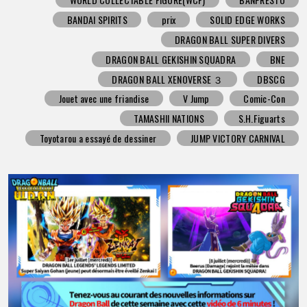
BANDAI SPIRITS
prix
SOLID EDGE WORKS
DRAGON BALL SUPER DIVERS
DRAGON BALL GEKISHIN SQUADRA
BNE
DRAGON BALL XENOVERSE ３
DBSCG
Jouet avec une friandise
V Jump
Comic-Con
TAMASHII NATIONS
S.H.Figuarts
Toyotarou a essayé de dessiner
JUMP VICTORY CARNIVAL