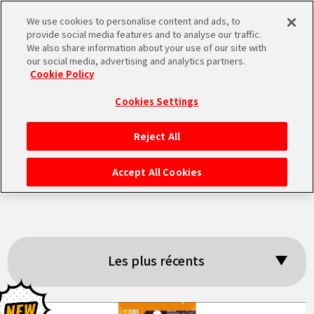
We use cookies to personalise content and ads, to
MEN
provide social media features and to analyse our traffic.
U
We also share information about your use of our site with
our social media, advertising and analytics partners.
Cookie Policy
Résultats de la
Cookies Settings
recherche:
Reject All
ACCUEIL
「DBSCG」
Accept All Cookies
NEWS
À NE PAS MANQUER
Les plus récents
VIDÉOS