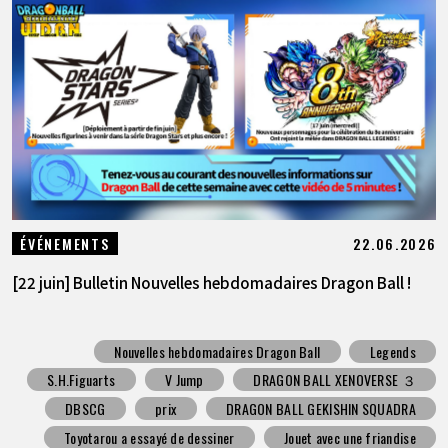
22.06.2026
ÉVÉNEMENTS
[22 juin] Bulletin Nouvelles hebdomadaires Dragon Ball !
Nouvelles hebdomadaires Dragon Ball
Legends
S.H.Figuarts
V Jump
DRAGON BALL XENOVERSE ３
DBSCG
prix
DRAGON BALL GEKISHIN SQUADRA
Toyotarou a essayé de dessiner
Jouet avec une friandise