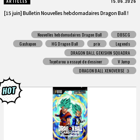
15.06.2026
ARTICLES
[15 juin] Bulletin Nouvelles hebdomadaires Dragon Ball !
Nouvelles hebdomadaires Dragon Ball
DBSCG
Gashapon
HG Dragon Ball
prix
Legends
DRAGON BALL GEKISHIN SQUADRA
Toyotarou a essayé de dessiner
V Jump
DRAGON BALL XENOVERSE ３