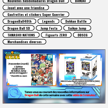
Nouvelles hebdomadaires Dragon Ball
BANDAI
ARTICLES
Jouet avec une friandise
Gaufrettes et stickers Super Guerrier
À PROPOS
DragonBall40th
Legends
Dokkan Battle
Dragon Ball SD
Jump Festa
Saikyo Jump
TAMASHII NATIONS
Figuarts ZERO
DBSCG
LANGUAGE
Marchandises diverses
JP
EN
FR
DE
ES