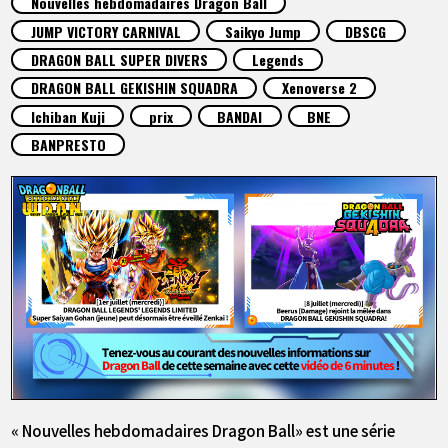
Nouvelles hebdomadaires Dragon Ball
ARTICLES
JUMP VICTORY CARNIVAL
Saikyo Jump
DBSCG
DRAGON BALL SUPER DIVERS
Legends
À PROPOS
DRAGON BALL GEKISHIN SQUADRA
Xenoverse 2
Ichiban Kuji
prix
BANDAI
BNE
BANPRESTO
LANGUAGE
JP
EN
FR
DE
ES
« Nouvelles hebdomadaires Dragon Ball» est une série