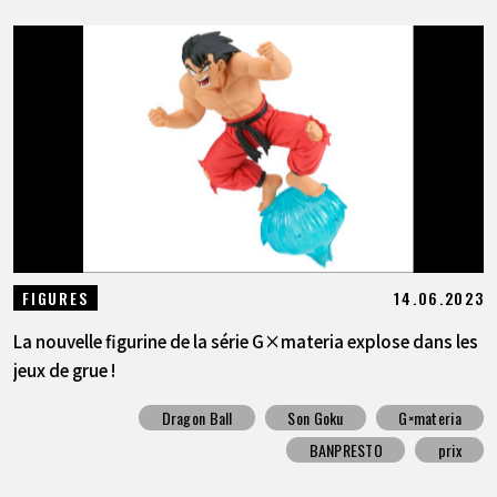
14.06.2023
FIGURES
La nouvelle figurine de la série G×materia explose dans les
jeux de grue !
Dragon Ball
Son Goku
G×materia
BANPRESTO
prix