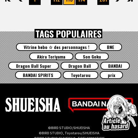
TAGS POPULAIRES
Vitrine hebo ☆ des personnages !
BNE
Akira Toriyama
Son Goku
Dragon Ball Super
Dragon Ball
BANDAI
BANDAI SPIRITS
Toyotarou
prix
©BIRD STUDIO/SHUEISHA
©BIRD STUDIO, Toyotarou/SHUEISHA