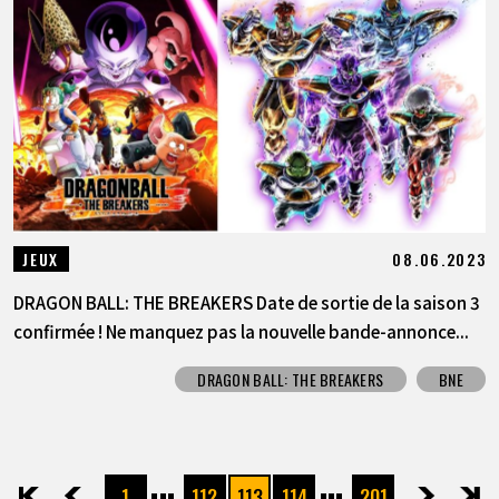
08.06.2023
JEUX
DRAGON BALL: THE BREAKERS Date de sortie de la saison 3
confirmée ! Ne manquez pas la nouvelle bande-annonce...
DRAGON BALL: THE BREAKERS
BNE
1
112
113
114
201
先頭
前へ
次へ
最後