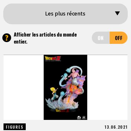
ARTICLES
Les plus récents
À PROPOS
Afficher les articles du monde
?
entier.
LANGUAGE
JP
EN
FR
DE
ES
13.06.2021
FIGURES