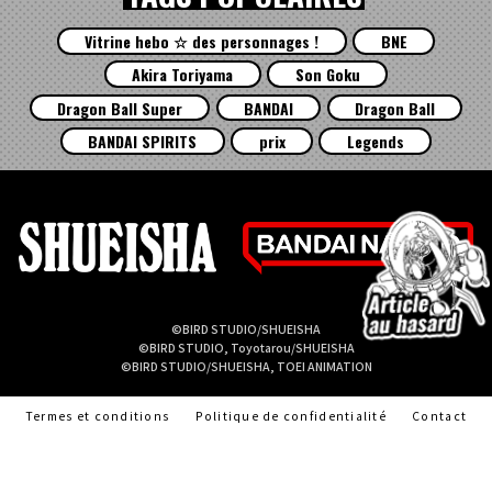
Vitrine hebo ☆ des personnages !
BNE
Akira Toriyama
Son Goku
Dragon Ball Super
BANDAI
Dragon Ball
BANDAI SPIRITS
prix
Legends
©BIRD STUDIO/SHUEISHA
©BIRD STUDIO, Toyotarou/SHUEISHA
©BIRD STUDIO/SHUEISHA, TOEI ANIMATION
Termes et conditions
Politique de confidentialité
Contact