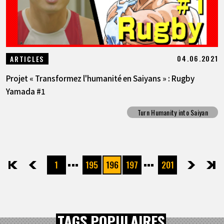
04.06.2021
ARTICLES
Projet « Transformez l'humanité en Saiyans » : Rugby
Yamada #1
Turn Humanity into Saiyan
1
195
196
197
201
先頭
前へ
次へ
最後
TAGS POPULAIRES