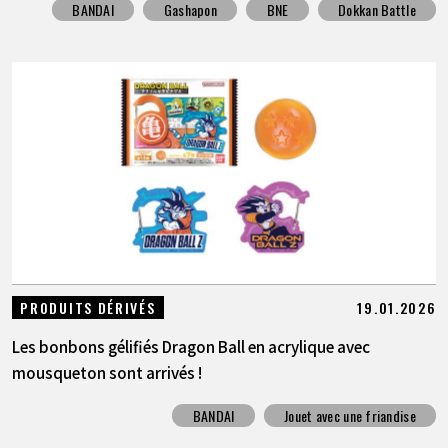
BANDAI
Gashapon
BNE
Dokkan Battle
19.01.2026
PRODUITS DÉRIVÉS
Les bonbons gélifiés Dragon Ball en acrylique avec
mousqueton sont arrivés !
BANDAI
Jouet avec une friandise