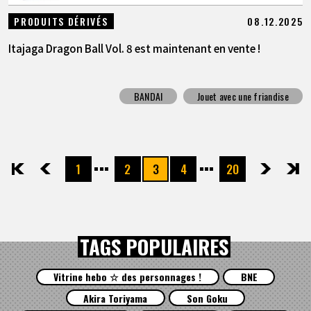
08.12.2025
PRODUITS DÉRIVÉS
Itajaga Dragon Ball Vol. 8 est maintenant en vente !
BANDAI
Jouet avec une friandise
1
2
3
4
20
先頭
前へ
次へ
最後
TAGS POPULAIRES
Vitrine hebo ☆ des personnages !
BNE
Akira Toriyama
Son Goku