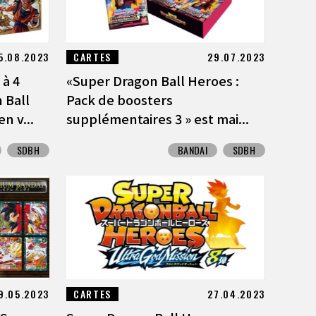
5.08.2023
CARTES
29.07.2023
 à 4
«Super Dragon Ball Heroes :
 Ball
Pack de boosters
n v...
supplémentaires 3 » est mai...
SDBH
BANDAI
SDBH
9.05.2023
CARTES
27.04.2023