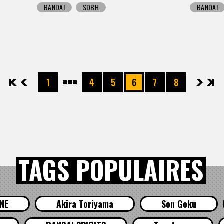
BANDAI
SDBH
BANDAI
先頭
前へ
1
4
5
6
7
8
次へ
最後
TAGS POPULAIRES
NE
Akira Toriyama
Son Goku