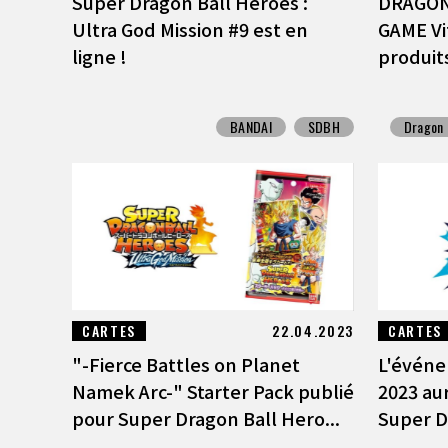
Super Dragon Ball Heroes :
DRAGON
Ultra God Mission #9 est en
GAME Vi
ligne !
produits
BANDAI
SDBH
Dragon 
CARTES
22.04.2023
CARTES
"-Fierce Battles on Planet
L'événe
Namek Arc-" Starter Pack publié
2023 aur
pour Super Dragon Ball Hero...
Super D