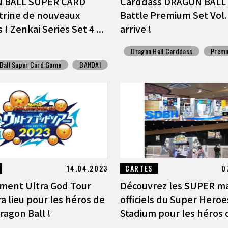
 BALL SUPER CARD
Carddass DRAGON BALL
trine de nouveaux
Battle Premium Set Vol.
 ! Zenkai Series Set 4 ...
arrive !
Dragon Ball Carddass
Premi
Ball Super Card Game
BANDAI
14.04.2023
CARTES
0
ment Ultra God Tour
Découvrez les SUPER m
a lieu pour les héros de
officiels du Super Heroe
ragon Ball !
Stadium pour les héros d