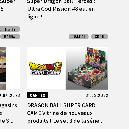
 Super
Super Dragon Ball Heroes :
 5
Ultra God Mission #8 est en
ligne !
um Bandai
BANDAI
BANDAI
SDBH
7.04.2023
CARTES
31.03.2023
agasins
DRAGON BALL SUPER CARD
s
GAME Vitrine de nouveaux
e S...
produits ! Le set 3 de la série...