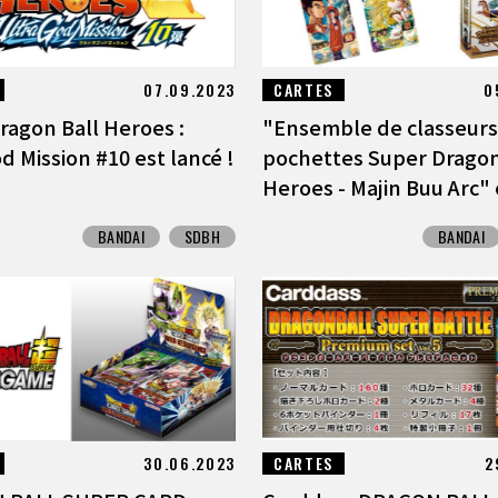
07.09.2023
CARTES
0
ragon Ball Heroes :
"Ensemble de classeurs
d Mission #10 est lancé !
pochettes Super Dragon
Heroes - Majin Buu Arc" e
BANDAI
SDBH
BANDAI
30.06.2023
CARTES
2