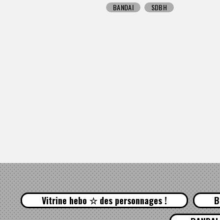
BANDAI
SDBH
Vitrine hebo ☆ des personnages !
B