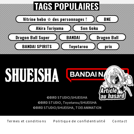
TAGS POPULAIRES
Vitrine hebo ☆ des personnages !
BNE
Akira Toriyama
Son Goku
Dragon Ball Super
BANDAI
Dragon Ball
BANDAI SPIRITS
Toyotarou
prix
©BIRD STUDIO/SHUEISHA
©BIRD STUDIO, Toyotarou/SHUEISHA
©BIRD STUDIO/SHUEISHA, TOEI ANIMATION
Termes et conditions
Politique de confidentialité
Contact