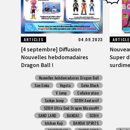
ARTICLES
04.09.2023
ARTICLE
[4 septembre] Diffusion
Nouveau
Nouvelles hebdomadaires
Super d
Dragon Ball !
surdime
Nouvelles hebdomadaires Dragon Ball
Son Goku
Vegeta
Goku Black
V Jump
Collaboration
Saikyo Jump
SDBH Avatars!!
SDBH Ultra God Dragon Mission!!!!
SAND LAND
BANDAI
SDBH
Ichiban Kuji
BANDAI SPIRITS