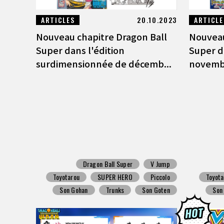
ARTICLES
20.10.2023
ARTICLE
Nouveau chapitre Dragon Ball
Nouveau
Super dans l'édition
Super d
surdimensionnée de décemb...
novembr
Dragon Ball Super
V Jump
Toyotarou
SUPER HERO
Piccolo
Toyota
Son Gohan
Trunks
Son Goten
Son