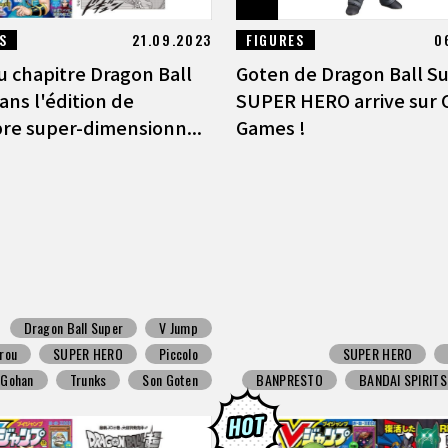
S
21.09.2023
FIGURES
0
 chapitre Dragon Ball
Goten de Dragon Ball S
ans l'édition de
SUPER HERO arrive sur 
e super-dimensionn...
Games !
Dragon Ball Super
V Jump
rou
SUPER HERO
Piccolo
SUPER HERO
 Gohan
Trunks
Son Goten
BANPRESTO
BANDAI SPIRITS