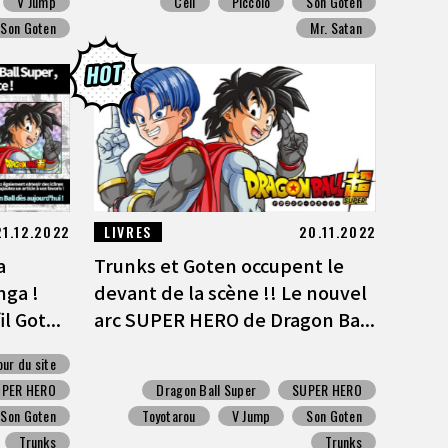
V Jump
Cell
Piccolo
Son Goten
Son Goten
Mr. Satan
21.12.2022
LIVRES
20.11.2022
a
Trunks et Goten occupent le
nga !
devant de la scène !! Le nouvel
l Got...
arc SUPER HERO de Dragon Ba...
our du site
UPER HERO
Dragon Ball Super
SUPER HERO
Son Goten
Toyotarou
V Jump
Son Goten
Trunks
Trunks