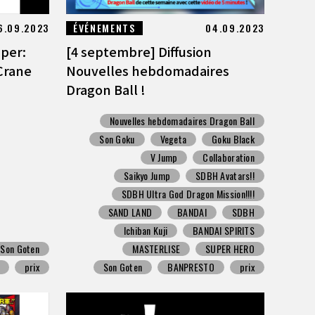
6.09.2023
ÉVÉNEMENTS
04.09.2023
uper:
[4 septembre] Diffusion
Crane
Nouvelles hebdomadaires
Dragon Ball !
Nouvelles hebdomadaires Dragon Ball
Son Goku
Vegeta
Goku Black
V Jump
Collaboration
Saikyo Jump
SDBH Avatars!!
SDBH Ultra God Dragon Mission!!!!
SAND LAND
BANDAI
SDBH
Ichiban Kuji
BANDAI SPIRITS
Son Goten
MASTERLISE
SUPER HERO
prix
Son Goten
BANPRESTO
prix