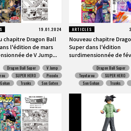
S
19.01.2024
ARTICLES
 chapitre Dragon Ball
Nouveau chapitre Drago
ans l'édition de mars
Super dans l'édition
nsionnée de V Jump...
surdimensionnée de févri
Dragon Ball Super
V Jump
Dragon Ball Super
rou
SUPER HERO
Piccolo
Toyotarou
SUPER HERO
 Gohan
Trunks
Son Goten
Son Gohan
Trunks