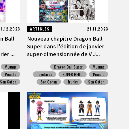
21.12.2023
ARTICLES
21.11.2023
n Ball
Nouveau chapitre Dragon Ball
Super dans l'édition de janvier
er ...
super-dimensionnée de V J...
V Jump
Dragon Ball Super
V Jump
Piccolo
Toyotarou
SUPER HERO
Piccolo
Son Goten
Son Gohan
Trunks
Son Goten