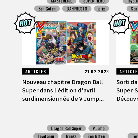
MASTERLISE
SUPER HERO
Toyota
Son Goten
BANPRESTO
prix
Son
ARTICLES
21.02.2023
ARTICLE
Nouveau chapitre Dragon Ball
Sorti da
Super dans l'édition d'avril
Super-S
surdimensionnée de V Jump...
Découvre
Dragon Ball Super
V Jump
Toyotarou
Trunks
Son Goten
Toy