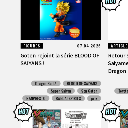
FIGURES
07.04.2026
ARTICLE
Goten rejoint la série BLOOD OF
Retour s
SAIYANS !
Saiyame
Dragon B
Dragon Ball Z
BLOOD OF SAIYANS
Super Saiyan
Son Goten
Toyot
BANPRESTO
BANDAI SPIRITS
prix