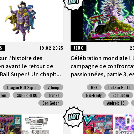
S
19.02.2025
JEUX
2
ur l'histoire des
Célébration mondiale ! 
n avant le retour de
campagne de confronta
all Super ! Un chapit...
passionnées, partie 3, es
Dragon Ball Super
V Jump
BNE
Dokkan Battle
arou
SUPER HERO
Trunks
Bio-Broly
Son Goten
Son Goten
Android 18