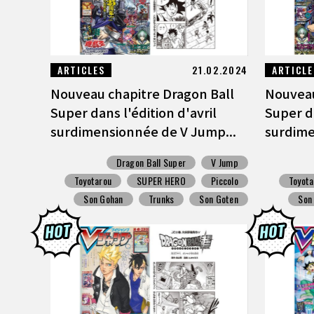
ARTICLES
21.02.2024
ARTICLE
Nouveau chapitre Dragon Ball
Nouveau
Super dans l'édition d'avril
Super d
surdimensionnée de V Jump...
surdime
Dragon Ball Super
V Jump
Toyotarou
SUPER HERO
Piccolo
Toyota
Son Gohan
Trunks
Son Goten
Son