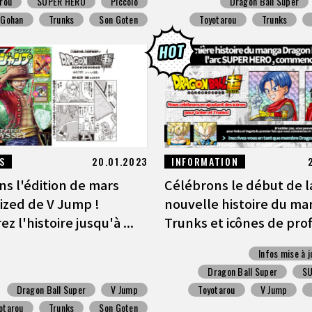
rou
SUPER HERO
Piccolo
Dragon Ball Super
 Gohan
Trunks
Son Goten
Toyotarou
Trunks
S
20.01.2023
INFORMATION
ns l'édition de mars
Célébrons le début de l
ized de V Jump !
nouvelle histoire du ma
z l'histoire jusqu'à ...
Trunks et icônes de profi
Infos mise à j
Dragon Ball Super
S
Dragon Ball Super
V Jump
Toyotarou
V Jump
otarou
Trunks
Son Goten