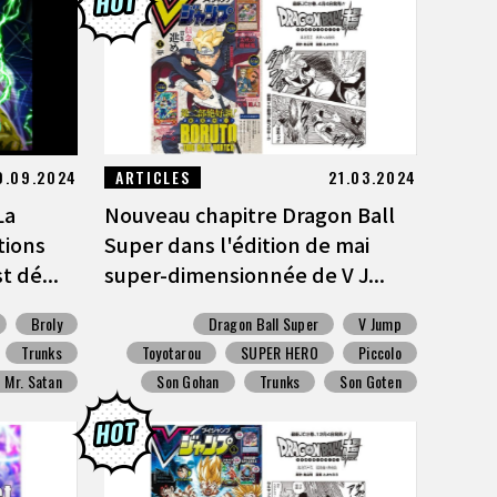
0.09.2024
ARTICLES
21.03.2024
La
Nouveau chapitre Dragon Ball
tions
Super dans l'édition de mai
t dé...
super-dimensionnée de V J...
Broly
Dragon Ball Super
V Jump
Trunks
Toyotarou
SUPER HERO
Piccolo
Mr. Satan
Son Gohan
Trunks
Son Goten