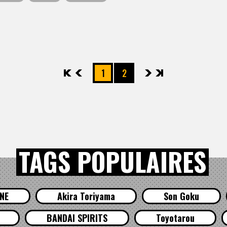
先頭
前へ
1
2
次へ
最後
TAGS POPULAIRES
NE
Akira Toriyama
Son Goku
BANDAI SPIRITS
Toyotarou