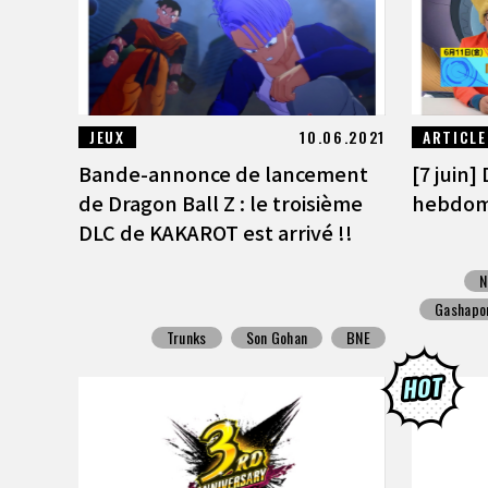
JEUX
10.06.2021
ARTICLE
Bande-annonce de lancement
[7 juin]
de Dragon Ball Z : le troisième
hebdoma
DLC de KAKAROT est arrivé !!
N
Gashapo
Trunks
Son Gohan
BNE