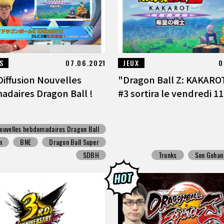
S
07.06.2021
JEUX
0
 Diffusion Nouvelles
"Dragon Ball Z: KAKARO
daires Dragon Ball !
#3 sortira le vendredi 11 
ouvelles hebdomadaires Dragon Ball
n
BNE
Dragon Ball Super
SDBH
Trunks
Son Gohan