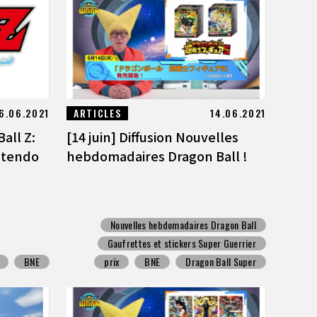
6.06.2021
ARTICLES
14.06.2021
all Z:
[14 juin] Diffusion Nouvelles
ntendo
hebdomadaires Dragon Ball !
Nouvelles hebdomadaires Dragon Ball
Gaufrettes et stickers Super Guerrier
BNE
prix
BNE
Dragon Ball Super