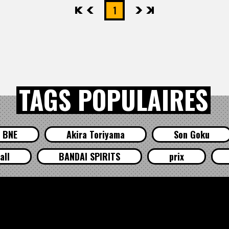
先頭
前へ
1
次へ
最後
TAGS POPULAIRES
BNE
Akira Toriyama
Son Goku
all
BANDAI SPIRITS
prix