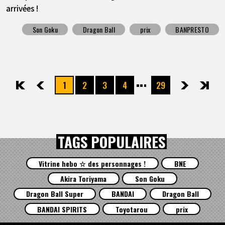
arrivées !
Son Goku
Dragon Ball
prix
BANPRESTO
1
2
3
4
29
先頭
前へ
次へ
最後
TAGS POPULAIRES
Vitrine hebo ☆ des personnages !
BNE
Akira Toriyama
Son Goku
Dragon Ball Super
BANDAI
Dragon Ball
BANDAI SPIRITS
Toyotarou
prix