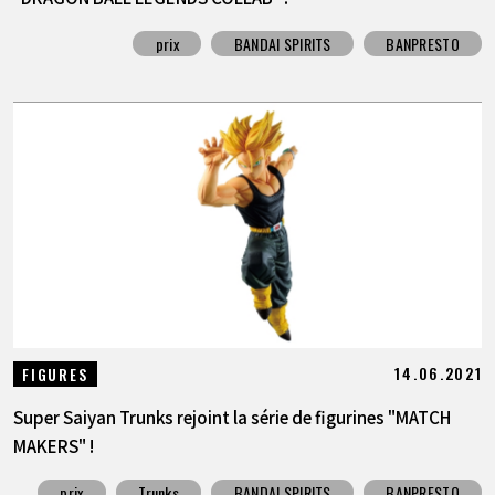
prix
BANDAI SPIRITS
BANPRESTO
14.06.2021
FIGURES
Super Saiyan Trunks rejoint la série de figurines "MATCH
MAKERS" !
prix
Trunks
BANDAI SPIRITS
BANPRESTO