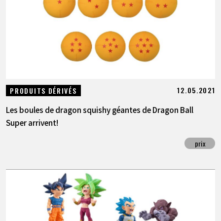
ARTICLES
À PROPOS
LANGUAGE
12.05.2021
PRODUITS DÉRIVÉS
JP
EN
FR
DE
ES
Les boules de dragon squishy géantes de Dragon Ball
Super arrivent!
prix