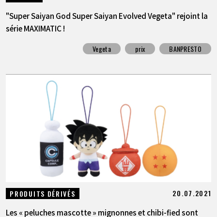
"Super Saiyan God Super Saiyan Evolved Vegeta" rejoint la
série MAXIMATIC !
Vegeta
prix
BANPRESTO
20.07.2021
PRODUITS DÉRIVÉS
Les « peluches mascotte » mignonnes et chibi-fied sont