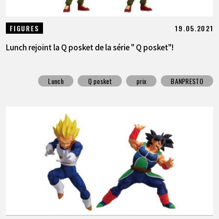
19.05.2021
FIGURES
Lunch rejoint la Q posket de la série " Q posket"!
Lunch
Q posket
prix
BANPRESTO