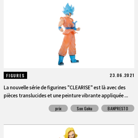
23.06.2021
FIGURES
La nouvelle série de figurines "CLEARISE" est là avec des
pièces translucides et une peinture vibrante appliquée ...
prix
Son Goku
BANPRESTO