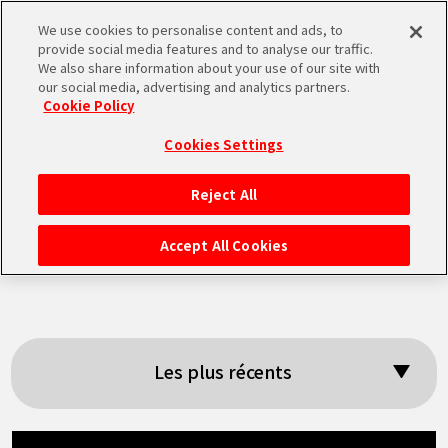
We use cookies to personalise content and ads, to
MEN
provide social media features and to analyse our traffic.
U
We also share information about your use of our site with
our social media, advertising and analytics partners.
Cookie Policy
Résultats de la
Cookies Settings
recherche:
Reject All
ACCUEIL
「Machines」
Accept All Cookies
NEWS
À NE PAS MANQUER
Les plus récents
VIDÉOS