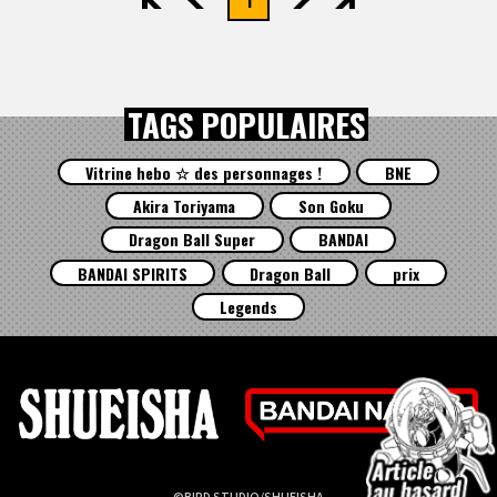
TAGS POPULAIRES
Vitrine hebo ☆ des personnages !
BNE
Akira Toriyama
Son Goku
Dragon Ball Super
BANDAI
BANDAI SPIRITS
Dragon Ball
prix
Legends
©BIRD STUDIO/SHUEISHA