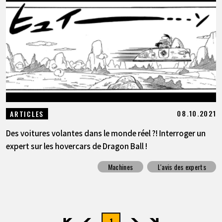
ARTICLES
À PROPOS
LANGUAGE
JP
EN
FR
DE
ES
08.10.2021
ARTICLES
Des voitures volantes dans le monde réel ?! Interroger un
expert sur les hovercars de Dragon Ball !
Machines
L'avis des experts
1
先頭
前へ
次へ
最後