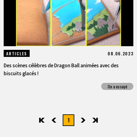
08.06.2023
ARTICLES
Des scènes célèbres de Dragon Ball animées avec des
biscuits glacés !
On a essayé
1
先頭
前へ
次へ
最後