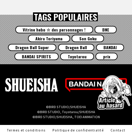
TAGS POPULAIRES
Vitrine hebo ☆ des personnages !
BNE
Akira Toriyama
Son Goku
Dragon Ball Super
Dragon Ball
BANDAI
BANDAI SPIRITS
Toyotarou
prix
©BIRD STUDIO/SHUEISHA
©BIRD STUDIO, Toyotarou/SHUEISHA
©BIRD STUDIO/SHUEISHA, TOEI ANIMATION
Termes et conditions
Politique de confidentialité
Contact