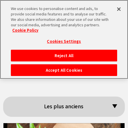
We use cookies to personalise content and ads, to
MEN
provide social media features and to analyse our traffic.
U
We also share information about your use of our site with
our social media, advertising and analytics partners.
Cookie Policy
Résultats de la
Cookies Settings
recherche: 「On a
Reject All
ACCUEIL
essayé」
Accept All Cookies
NEWS
À NE PAS MANQUER
Les plus anciens
VIDÉOS