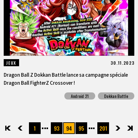
30.11.2023
JEUX
Dragon Ball Z Dokkan Battle lance sa campagne spéciale
Dragon Ball FighterZ Crossover !
Android 21
Dokkan Battle
1
93
94
95
201
先頭
前へ
次へ
最後