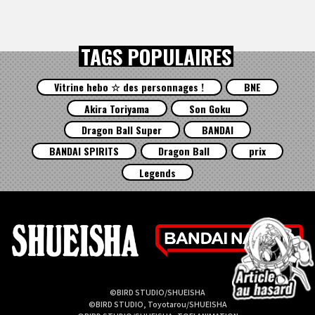
TAGS POPULAIRES
Vitrine hebo ☆ des personnages !
BNE
Akira Toriyama
Son Goku
Dragon Ball Super
BANDAI
BANDAI SPIRITS
Dragon Ball
prix
Legends
©BIRD STUDIO/SHUEISHA
©BIRD STUDIO, Toyotarou/SHUEISHA