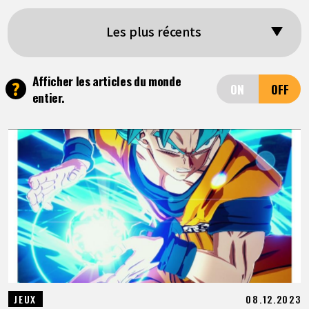
ARTICLES
Les plus récents
À PROPOS
Afficher les articles du monde
?
entier.
LANGUAGE
JP
EN
FR
DE
ES
08.12.2023
JEUX