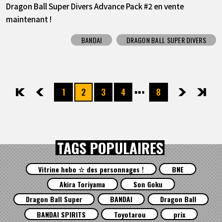
Dragon Ball Super Divers Advance Pack #2 en vente
maintenant !
BANDAI
DRAGON BALL SUPER DIVERS
1
2
3
4
8
先頭
前へ
次へ
最後
TAGS POPULAIRES
Vitrine hebo ☆ des personnages !
BNE
Akira Toriyama
Son Goku
Dragon Ball Super
BANDAI
Dragon Ball
BANDAI SPIRITS
Toyotarou
prix