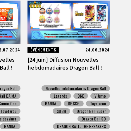
2.07.2024
ÉVÉNEMENTS
24.06.2024
uvelles
[24 juin] Diffusion Nouvelles
all !
hebdomadaires Dragon Ball !
ragon Ball
Nouvelles hebdomadaires Dragon Ball
Ball DAIMA
Legends
BNE
V Jump
Comic-Con
BANDAI
DBSCG
Toyotarou
Toyotarou
SDBH
Dragon Ball Super
e dessiner
Dragon Ball SD
BANDAI
DRAGON BALL: THE BREAKERS