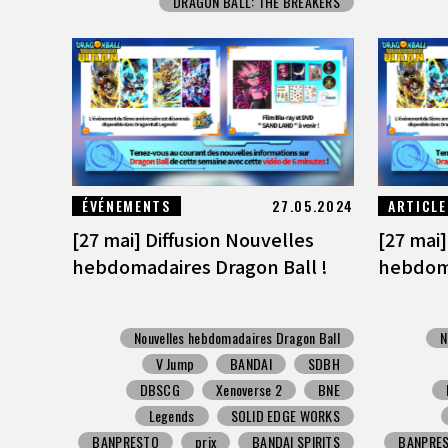
DRAGON BALL: THE BREAKERS
ÉVÉNEMENTS
27.05.2024
ARTICLE
[27 mai] Diffusion Nouvelles
[27 mai]
hebdomadaires Dragon Ball !
hebdoma
Nouvelles hebdomadaires Dragon Ball
N
V Jump
BANDAI
SDBH
DBSCG
Xenoverse 2
BNE
Legends
SOLID EDGE WORKS
BANPRESTO
prix
BANDAI SPIRITS
BANPRE