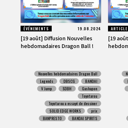
ÉVÉNEMENTS
19.08.2024
ARTICLE
[19 août] Diffusion Nouvelles
[19 août
hebdomadaires Dragon Ball !
hebdoma
Nouvelles hebdomadaires Dragon Ball
N
Legends
DBSCG
BANDAI
V Jump
SDBH
Gashapon
Toyotarou
Toyotarou a essayé de dessiner
SOLID EDGE WORKS
prix
BANPRESTO
BANDAI SPIRITS