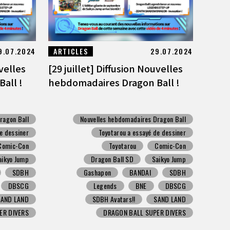
9.07.2024
ARTICLES
29.07.2024
uvelles
[29 juillet] Diffusion Nouvelles
all !
hebdomadaires Dragon Ball !
ragon Ball
Nouvelles hebdomadaires Dragon Ball
e dessiner
Toyotarou a essayé de dessiner
Comic-Con
Toyotarou
Comic-Con
aikyo Jump
Dragon Ball SD
Saikyo Jump
SDBH
Gashapon
BANDAI
SDBH
DBSCG
Legends
BNE
DBSCG
SAND LAND
SDBH Avatars!!
SAND LAND
ER DIVERS
DRAGON BALL SUPER DIVERS