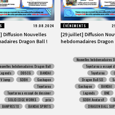
S
19.08.2024
ÉVÉNEMENTS
2
] Diffusion Nouvelles
[29 juillet] Diffusion No
daires Dragon Ball !
hebdomadaires Dragon B
Nouvelles hebdomadaires D
ouvelles hebdomadaires Dragon Ball
Toyotarou a essayé d
Legends
DBSCG
BANDAI
Toyotarou
V Jump
SDBH
Gashapon
Dragon Ball SD
S
Toyotarou
Gashapon
BANDAI
Toyotarou a essayé de dessiner
Legends
BNE
SOLID EDGE WORKS
prix
SDBH Avatars!!
BANPRESTO
BANDAI SPIRITS
DRAGON BALL SUP