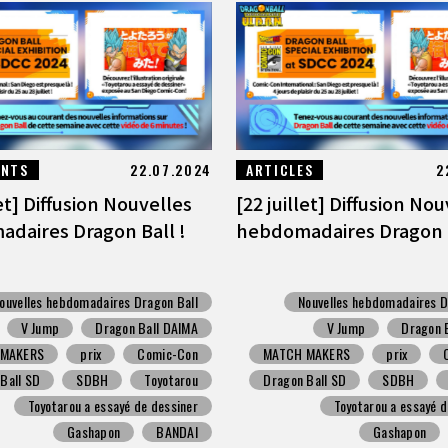
ENTS
22.07.2024
ARTICLES
2
let] Diffusion Nouvelles
[22 juillet] Diffusion No
daires Dragon Ball !
hebdomadaires Dragon B
ouvelles hebdomadaires Dragon Ball
Nouvelles hebdomadaires D
V Jump
Dragon Ball DAIMA
V Jump
Dragon 
 MAKERS
prix
Comic-Con
MATCH MAKERS
prix
Ball SD
SDBH
Toyotarou
Dragon Ball SD
SDBH
Toyotarou a essayé de dessiner
Toyotarou a essayé d
Gashapon
BANDAI
Gashapon