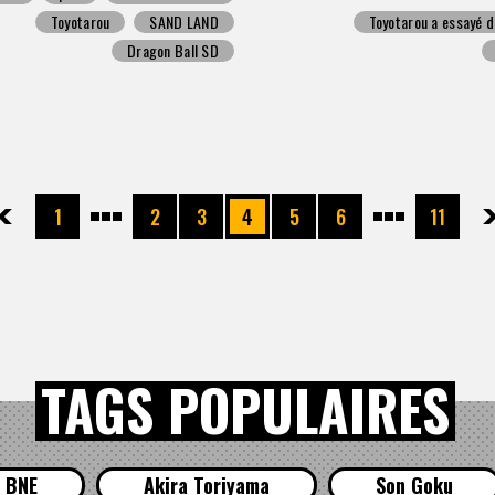
Toyotarou
SAND LAND
Toyotarou a essayé d
Dragon Ball SD
先頭
前へ
1
2
3
4
5
6
11
次へ
最
TAGS POPULAIRES
BNE
Akira Toriyama
Son Goku