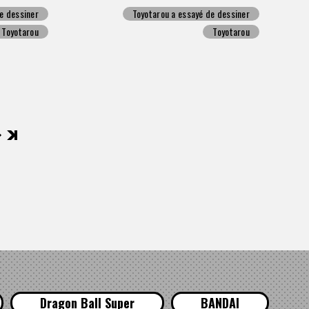
e dessiner
Toyotarou a essayé de dessiner
Toyotarou
Toyotarou
後
Dragon Ball Super
BANDAI