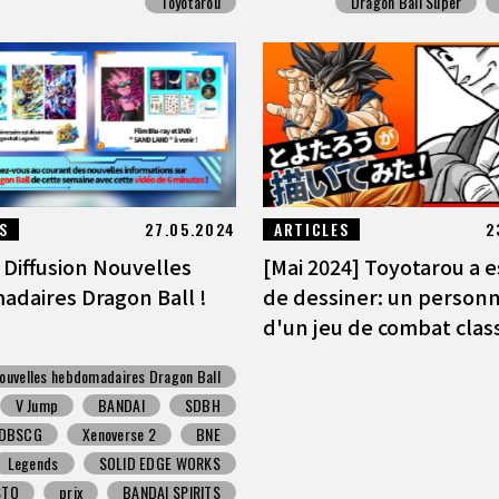
Toyotarou
Dragon Ball Super
S
27.05.2024
ARTICLES
2
 Diffusion Nouvelles
[Mai 2024] Toyotarou a 
daires Dragon Ball !
de dessiner: un person
d'un jeu de combat class
ouvelles hebdomadaires Dragon Ball
V Jump
BANDAI
SDBH
DBSCG
Xenoverse 2
BNE
Legends
SOLID EDGE WORKS
STO
prix
BANDAI SPIRITS