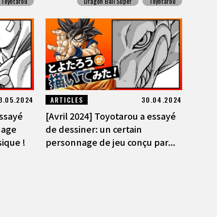
Toyotarou
Dragon Ball Super
Toyotarou
3.05.2024
ARTICLES
30.04.2024
essayé
[Avril 2024] Toyotarou a essayé
nage
de dessiner: un certain
ique !
personnage de jeu conçu par...