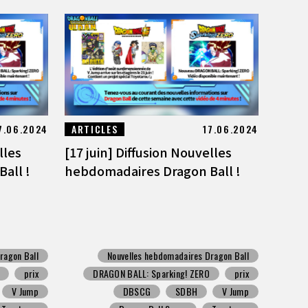
7.06.2024
ARTICLES
17.06.2024
lles
[17 juin] Diffusion Nouvelles
all !
hebdomadaires Dragon Ball !
ragon Ball
Nouvelles hebdomadaires Dragon Ball
prix
DRAGON BALL: Sparking! ZERO
prix
V Jump
DBSCG
SDBH
V Jump