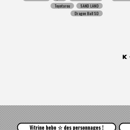
Toyotarou
SAND LAND
Dragon Ball SD
Vitrine hebo ☆ des personnages !