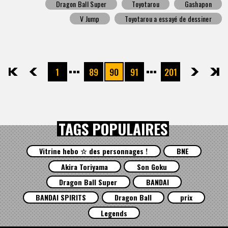
Dragon Ball Super
Toyotarou
Gashapon
V Jump
Toyotarou a essayé de dessiner
1
89
90
91
201
先頭
前へ
次へ
最後
TAGS POPULAIRES
Vitrine hebo ☆ des personnages !
BNE
Akira Toriyama
Son Goku
Dragon Ball Super
BANDAI
BANDAI SPIRITS
Dragon Ball
prix
Legends