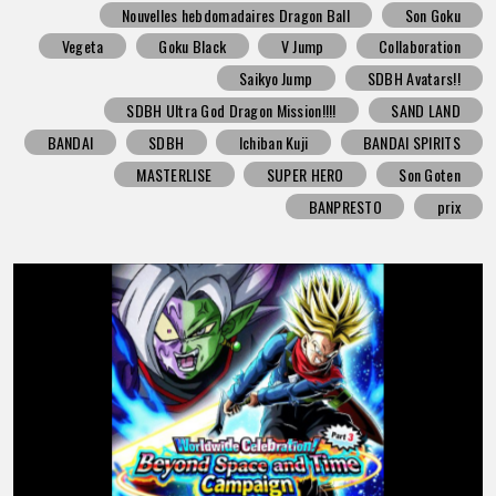
Nouvelles hebdomadaires Dragon Ball
Son Goku
Vegeta
Goku Black
V Jump
Collaboration
Saikyo Jump
SDBH Avatars!!
SDBH Ultra God Dragon Mission!!!!
SAND LAND
BANDAI
SDBH
Ichiban Kuji
BANDAI SPIRITS
MASTERLISE
SUPER HERO
Son Goten
BANPRESTO
prix