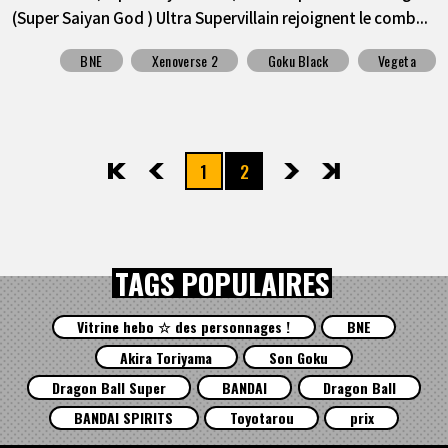
(Super Saiyan God ) Ultra Supervillain rejoignent le comb...
BNE
Xenoverse 2
Goku Black
Vegeta
1
2
先頭
前へ
次へ
最後
TAGS POPULAIRES
Vitrine hebo ☆ des personnages !
BNE
Akira Toriyama
Son Goku
Dragon Ball Super
BANDAI
Dragon Ball
BANDAI SPIRITS
Toyotarou
prix