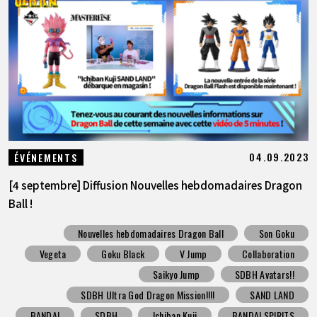
04.09.2023
ÉVÉNEMENTS
[4 septembre] Diffusion Nouvelles hebdomadaires Dragon
Ball !
Nouvelles hebdomadaires Dragon Ball
Son Goku
Vegeta
Goku Black
V Jump
Collaboration
Saikyo Jump
SDBH Avatars!!
SDBH Ultra God Dragon Mission!!!!
SAND LAND
BANDAI
SDBH
Ichiban Kuji
BANDAI SPIRITS