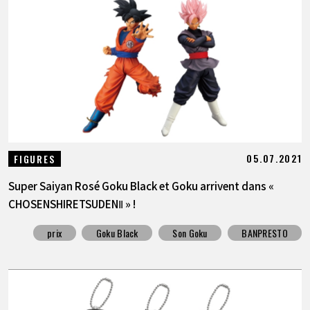
ARTICLES
À PROPOS
LANGUAGE
JP
EN
FR
DE
ES
05.07.2021
FIGURES
Super Saiyan Rosé Goku Black et Goku arrivent dans «
CHOSENSHIRETSUDENⅡ » !
prix
Goku Black
Son Goku
BANPRESTO