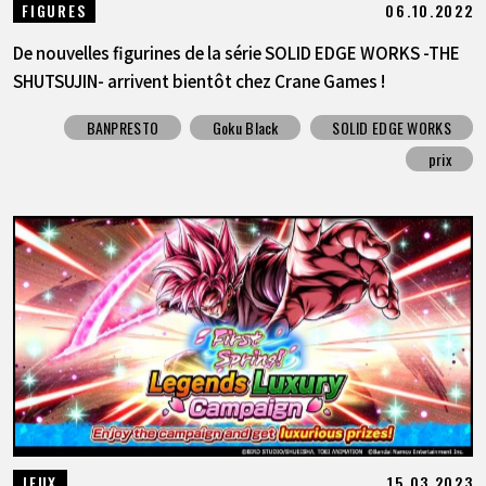
06.10.2022
FIGURES
De nouvelles figurines de la série SOLID EDGE WORKS -THE
SHUTSUJIN- arrivent bientôt chez Crane Games !
BANPRESTO
Goku Black
SOLID EDGE WORKS
prix
15.03.2023
JEUX