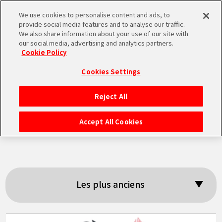
We use cookies to personalise content and ads, to
MEN
provide social media features and to analyse our traffic.
U
We also share information about your use of our site with
our social media, advertising and analytics partners.
Cookie Policy
Résultats de la
Cookies Settings
recherche: 「Goku
Reject All
ACCUEIL
Black」
Accept All Cookies
NEWS
À NE PAS MANQUER
Les plus anciens
VIDÉOS